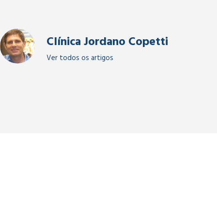
Clínica Jordano Copetti
Ver todos os artigos
Jordano Copetti​ | Psiqu
Desenvolvido com
p