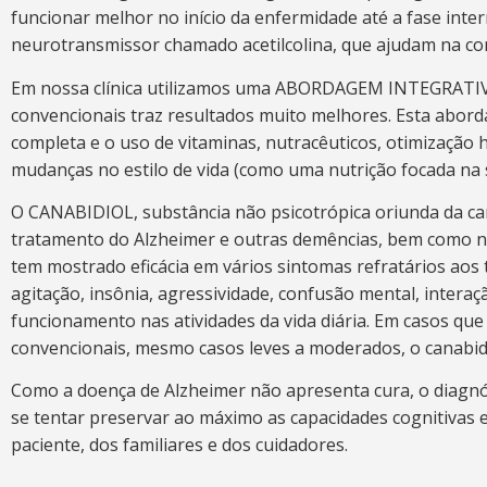
funcionar melhor no início da enfermidade até a fase int
neurotransmissor chamado acetilcolina, que ajudam na co
Em nossa clínica utilizamos uma ABORDAGEM INTEGRATIV
convencionais traz resultados muito melhores. Esta abor
completa e o uso de vitaminas, nutracêuticos, otimização 
mudanças no estilo de vida (como uma nutrição focada na 
O CANABIDIOL, substância não psicotrópica oriunda da c
tratamento do Alzheimer e outras demências, bem como na
tem mostrado eficácia em vários sintomas refratários aos
agitação, insônia, agressividade, confusão mental, interaç
funcionamento nas atividades da vida diária. Em casos q
convencionais, mesmo casos leves a moderados, o canabid
Como a doença de Alzheimer não apresenta cura, o diagnó
se tentar preservar ao máximo as capacidades cognitivas e
paciente, dos familiares e dos cuidadores.